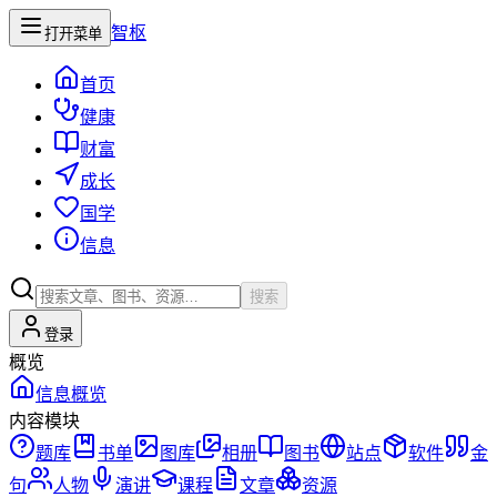
智枢
打开菜单
首页
健康
财富
成长
国学
信息
搜索
登录
概览
信息概览
内容模块
题库
书单
图库
相册
图书
站点
软件
金
句
人物
演讲
课程
文章
资源