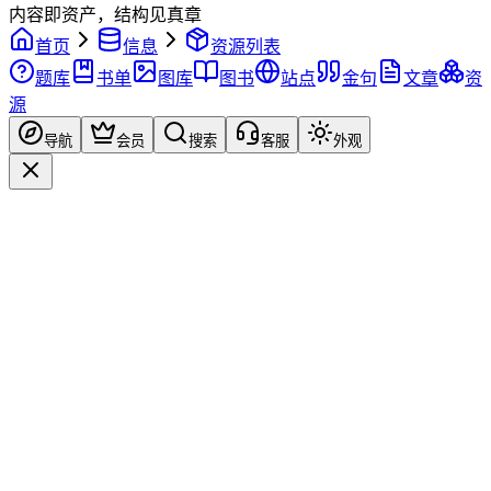
内容即资产，结构见真章
首页
信息
资源列表
题库
书单
图库
图书
站点
金句
文章
资
源
导航
会员
搜索
客服
外观