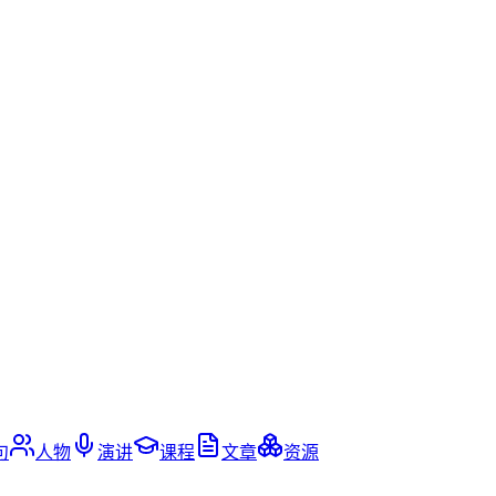
句
人物
演讲
课程
文章
资源