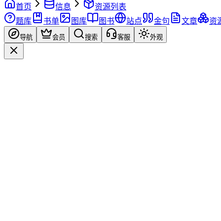
首页
信息
资源列表
题库
书单
图库
图书
站点
金句
文章
资
导航
会员
搜索
客服
外观