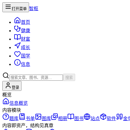
智枢
打开菜单
首页
健康
财富
成长
国学
信息
搜索
登录
概览
信息概览
内容模块
题库
书单
图库
相册
图书
站点
软件
金
内容即资产，结构见真章