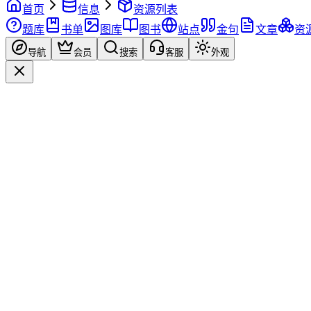
首页
信息
资源列表
题库
书单
图库
图书
站点
金句
文章
资
导航
会员
搜索
客服
外观