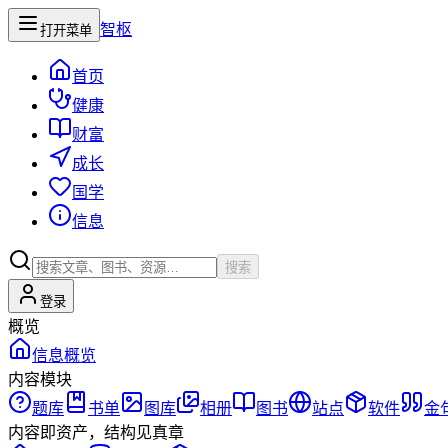
智枢
打开菜单
首页
健康
财富
成长
国学
信息
搜索
登录
概览
信息概览
内容模块
题库
书单
图库
相册
图书
站点
软件
金
内容即资产，结构见真章