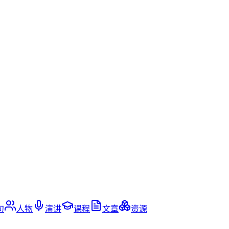
句
人物
演讲
课程
文章
资源