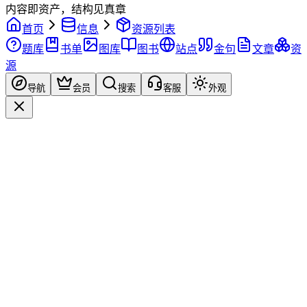
内容即资产，结构见真章
首页
信息
资源列表
题库
书单
图库
图书
站点
金句
文章
资
源
导航
会员
搜索
客服
外观