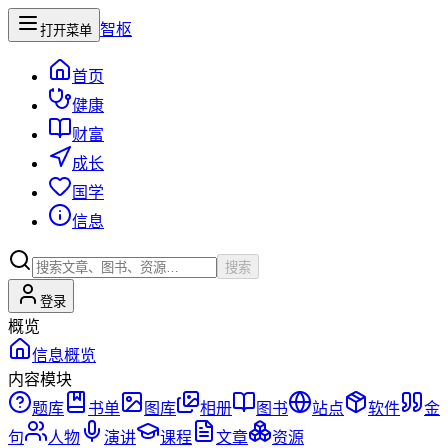
智枢
打开菜单
首页
健康
财富
成长
国学
信息
搜索
登录
概览
信息概览
内容模块
题库
书单
图库
相册
图书
站点
软件
金
句
人物
演讲
课程
文章
资源