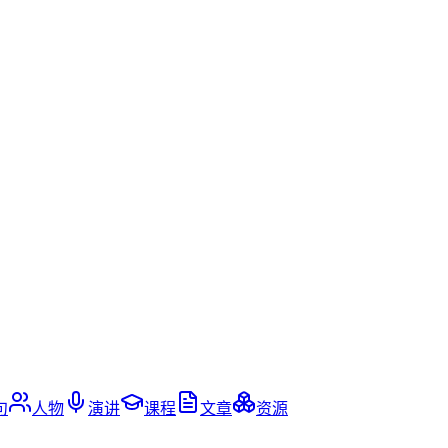
句
人物
演讲
课程
文章
资源