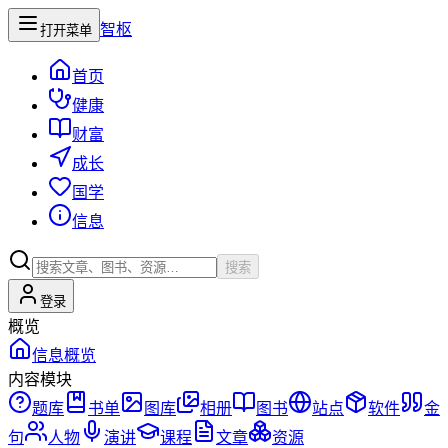
智枢
打开菜单
首页
健康
财富
成长
国学
信息
搜索
登录
概览
信息概览
内容模块
题库
书单
图库
相册
图书
站点
软件
金
句
人物
演讲
课程
文章
资源