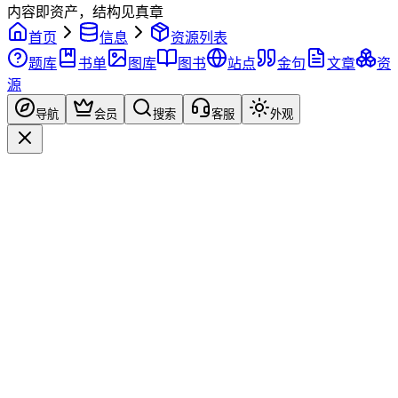
内容即资产，结构见真章
首页
信息
资源列表
题库
书单
图库
图书
站点
金句
文章
资
源
导航
会员
搜索
客服
外观