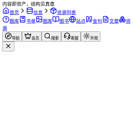
内容即资产，结构见真章
首页
信息
资源列表
题库
书单
图库
图书
站点
金句
文章
资
源
导航
会员
搜索
客服
外观