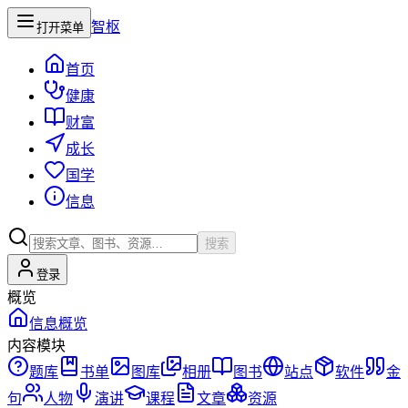
智枢
打开菜单
首页
健康
财富
成长
国学
信息
搜索
登录
概览
信息概览
内容模块
题库
书单
图库
相册
图书
站点
软件
金
句
人物
演讲
课程
文章
资源