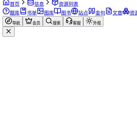
首页
信息
资源列表
题库
书单
图库
图书
站点
金句
文章
资
导航
会员
搜索
客服
外观