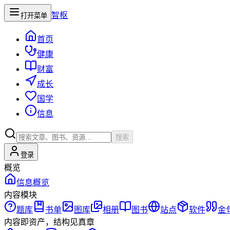
智枢
打开菜单
首页
健康
财富
成长
国学
信息
搜索
登录
概览
信息概览
内容模块
题库
书单
图库
相册
图书
站点
软件
金
内容即资产，结构见真章