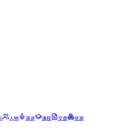
句
人物
演讲
课程
文章
资源