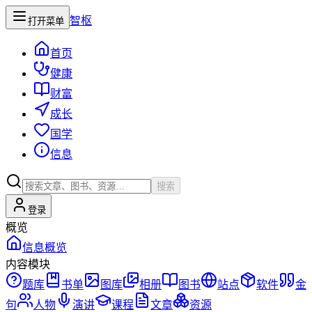
智枢
打开菜单
首页
健康
财富
成长
国学
信息
搜索
登录
概览
信息概览
内容模块
题库
书单
图库
相册
图书
站点
软件
金
句
人物
演讲
课程
文章
资源