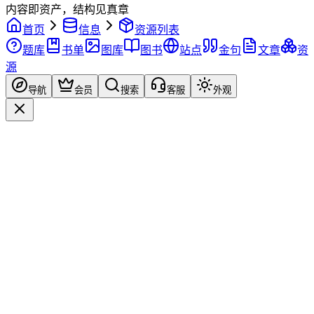
内容即资产，结构见真章
首页
信息
资源列表
题库
书单
图库
图书
站点
金句
文章
资
源
导航
会员
搜索
客服
外观