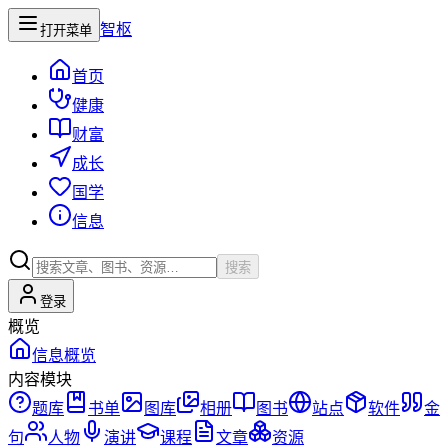
智枢
打开菜单
首页
健康
财富
成长
国学
信息
搜索
登录
概览
信息概览
内容模块
题库
书单
图库
相册
图书
站点
软件
金
句
人物
演讲
课程
文章
资源