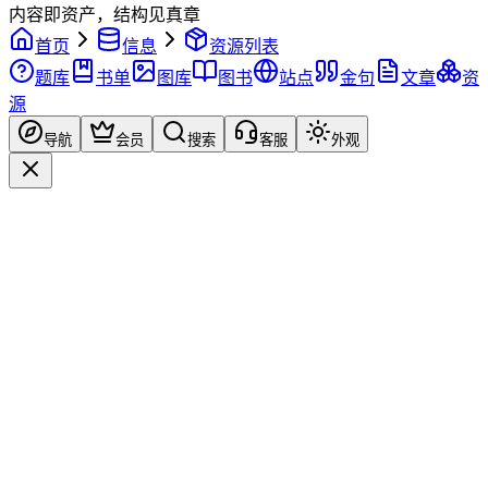
内容即资产，结构见真章
首页
信息
资源列表
题库
书单
图库
图书
站点
金句
文章
资
源
导航
会员
搜索
客服
外观