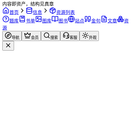
内容即资产，结构见真章
首页
信息
资源列表
题库
书单
图库
图书
站点
金句
文章
资
源
导航
会员
搜索
客服
外观