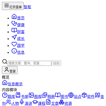
智枢
打开菜单
首页
健康
财富
成长
国学
信息
搜索
登录
概览
信息概览
内容模块
题库
书单
图库
相册
图书
站点
软件
金
句
人物
演讲
课程
文章
资源