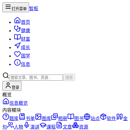
智枢
打开菜单
首页
健康
财富
成长
国学
信息
搜索
登录
概览
信息概览
内容模块
题库
书单
图库
相册
图书
站点
软件
金
句
人物
演讲
课程
文章
资源