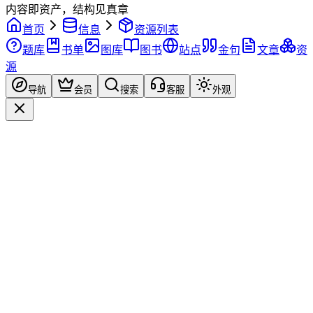
内容即资产，结构见真章
首页
信息
资源列表
题库
书单
图库
图书
站点
金句
文章
资
源
导航
会员
搜索
客服
外观