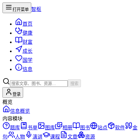
智枢
打开菜单
首页
健康
财富
成长
国学
信息
搜索
登录
概览
信息概览
内容模块
题库
书单
图库
相册
图书
站点
软件
金
句
人物
演讲
课程
文章
资源