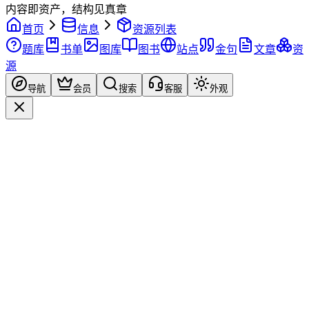
内容即资产，结构见真章
首页
信息
资源列表
题库
书单
图库
图书
站点
金句
文章
资
源
导航
会员
搜索
客服
外观