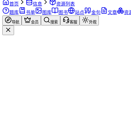
首页
信息
资源列表
题库
书单
图库
图书
站点
金句
文章
资
导航
会员
搜索
客服
外观