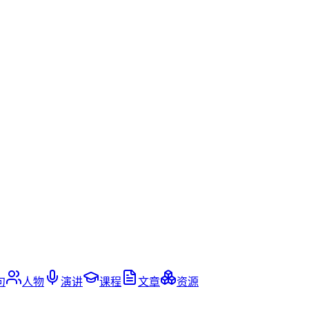
句
人物
演讲
课程
文章
资源