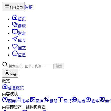
智枢
打开菜单
首页
健康
财富
成长
国学
信息
搜索
登录
概览
信息概览
内容模块
题库
书单
图库
相册
图书
站点
软件
金
内容即资产，结构见真章