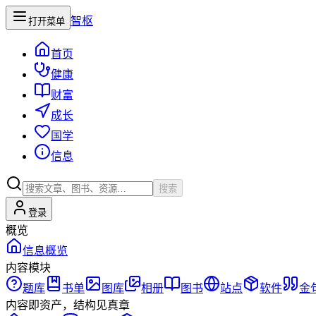
智枢
打开菜单
首页
健康
财富
成长
国学
信息
搜索
登录
概览
信息概览
内容模块
题库
书单
图库
相册
图书
站点
软件
金
内容即资产，结构见真章