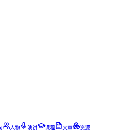
句
人物
演讲
课程
文章
资源