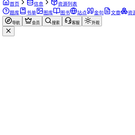
首页
信息
资源列表
题库
书单
图库
图书
站点
金句
文章
资
导航
会员
搜索
客服
外观