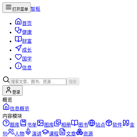
智枢
打开菜单
首页
健康
财富
成长
国学
信息
搜索
登录
概览
信息概览
内容模块
题库
书单
图库
相册
图书
站点
软件
金
句
人物
演讲
课程
文章
资源