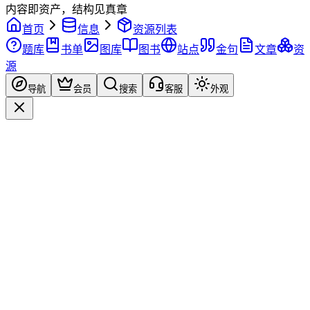
内容即资产，结构见真章
首页
信息
资源列表
题库
书单
图库
图书
站点
金句
文章
资
源
导航
会员
搜索
客服
外观