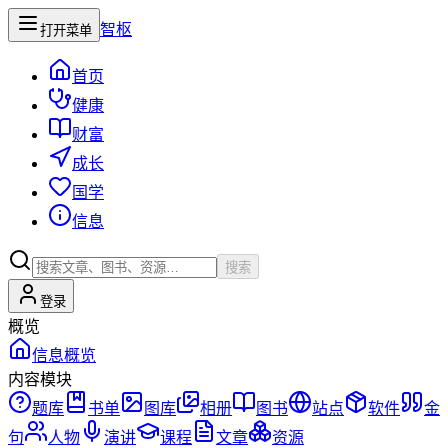
智枢
打开菜单
首页
健康
财富
成长
国学
信息
搜索
登录
概览
信息概览
内容模块
题库
书单
图库
相册
图书
站点
软件
金
句
人物
演讲
课程
文章
资源