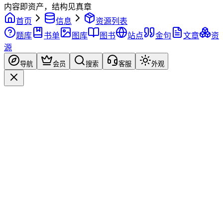
内容即资产，结构见真章
首页
信息
资源列表
题库
书单
图库
图书
站点
金句
文章
资
源
导航
会员
搜索
客服
外观