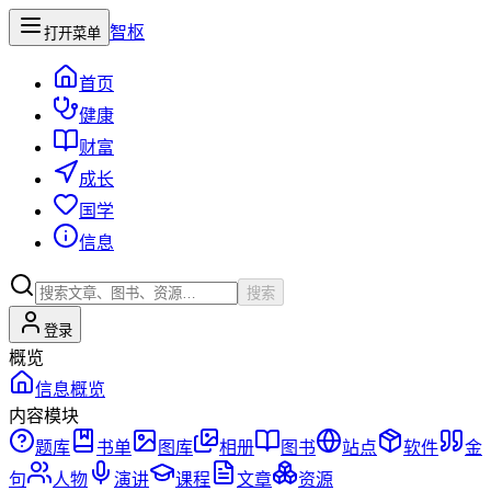
智枢
打开菜单
首页
健康
财富
成长
国学
信息
搜索
登录
概览
信息概览
内容模块
题库
书单
图库
相册
图书
站点
软件
金
句
人物
演讲
课程
文章
资源