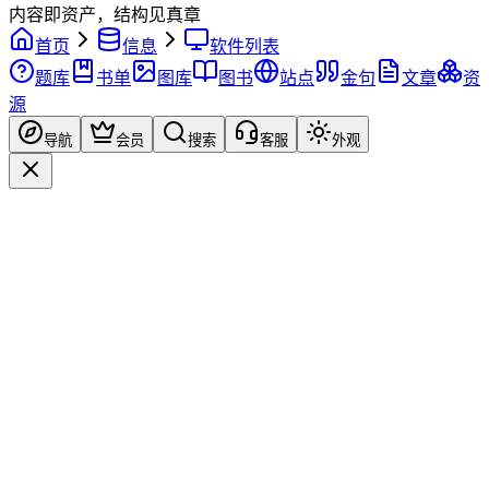
内容即资产，结构见真章
首页
信息
软件列表
题库
书单
图库
图书
站点
金句
文章
资
源
导航
会员
搜索
客服
外观