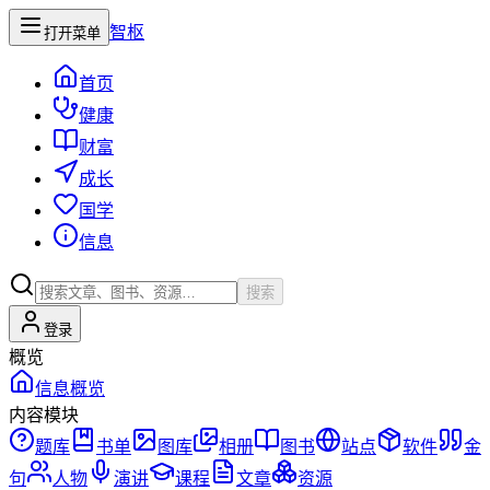
智枢
打开菜单
首页
健康
财富
成长
国学
信息
搜索
登录
概览
信息概览
内容模块
题库
书单
图库
相册
图书
站点
软件
金
句
人物
演讲
课程
文章
资源