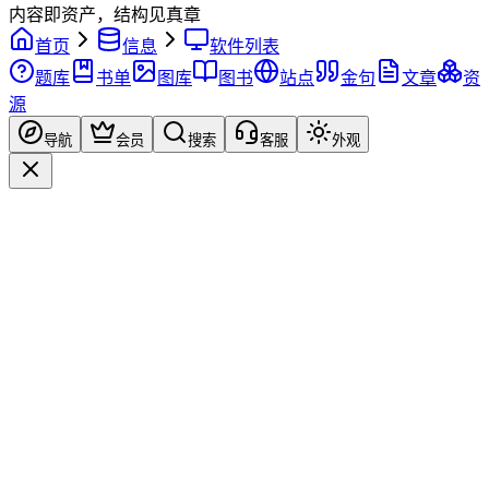
内容即资产，结构见真章
首页
信息
软件列表
题库
书单
图库
图书
站点
金句
文章
资
源
导航
会员
搜索
客服
外观